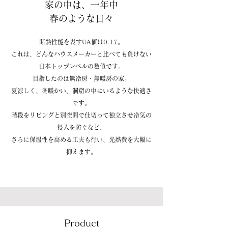
家の中は、一年中
​春のような日々
断熱性能を表すUA値は0.17。
これは、どんなハウスメーカーと比べても負けない
日本トップレベルの数値です。
目指したのは無冷房・無暖房の家。
夏涼しく、冬暖かい、洞窟の中にいるような快適さ
です。
階段をリビングと別空間で仕切って独立させ冷気の
侵入を防ぐなど、
​さらに保温性を高める工夫も行い、光熱費を大幅に
抑えます。
Product